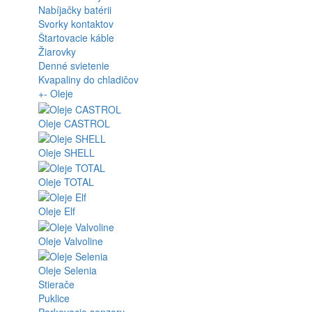
Nabíjačky batérii
Svorky kontaktov
Štartovacie káble
Žiarovky
Denné svietenie
Kvapaliny do chladičov
+
-
Oleje
Oleje CASTROL
Oleje SHELL
Oleje TOTAL
Oleje Elf
Oleje Valvoline
Oleje Selenia
Stierače
Puklice