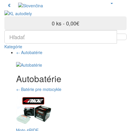
€
0 ks - 0,00€
Kategórie
+
-
Autobatérie
Autobatérie
+
-
Batérie pre motocykle
Moto 4RIDE