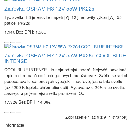
Žiarovka OSRAM H3 12V 55W PK22s
Typ světla: H3 jmenovité napětí [V]: 12 jmenovitý výkon [W]: 55
patice: PK22s ..
1,94€
Bez DPH: 1,58€
Žiarovka OSRAM H7 12V 55W PX26d COOL BLUE
INTENSE
COOL BLUE INTENSE - ta nejmodřejší modrá! Nejvyšší povolená
teplota chromatičnosti halogenových autožárovek. Světlo se velmi
podobá světlu xenonových výbojek - modravé, jasně bílé světlo
(až 4200 K teplota chromatičnosti). Vydává až o 20% více světla.
Jasnější a příjemnější světlo pro řízení. Op..
17,32€
Bez DPH: 14,08€
Zobrazenie 1 až 9 z 9 (1 stránok)
Informácie