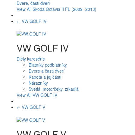
Dvere, časti dveri
View All Škoda Octavia II FL (2009- 2013)
+
-
VW GOLF IV
VW GOLF IV
Diely karosérie
Blatníky podblatníky
Dvere a časti dverí
Kapota a jej časti
Nárazníky
Svetlá, motorčeky, zrkadlá
View All VW GOLF IV
+
-
VW GOLF V
VW GOLF V