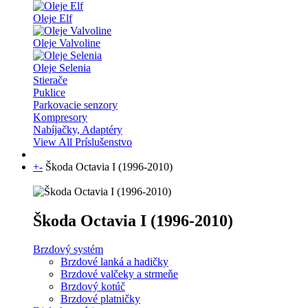
Oleje Elf
Oleje Valvoline
Oleje Selenia
Stierače
Puklice
Parkovacie senzory
Kompresory
Nabíjačky, Adaptéry
View All Príslušenstvo
+
-
Škoda Octavia I (1996-2010)
Škoda Octavia I (1996-2010)
Brzdový systém
Brzdové lanká a hadičky
Brzdové valčeky a strmeňe
Brzdový kotúč
Brzdové platničky