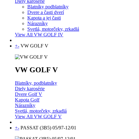
Diely karosérie
Blatníky podblatníky
Dvere a časti dverí
Kapota a jej časti
Nárazníky
Svetlá, motorčeky, zrkadlá
View All VW GOLF IV
+
-
VW GOLF V
VW GOLF V
Blatníky, podblatníky
Diely karosérie
Dvere Golf V
Kapota Golf
Nárazníky
Svetlá, motorčeky, zrkadlá
View All VW GOLF V
+
-
PASSAT (3B5) 05/97-12/01