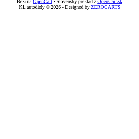
Beží na
OpenCart
• Slovenský preklad z
OpenCart.sk
KL autodiely © 2026 - Designed by
ZEROCARTS