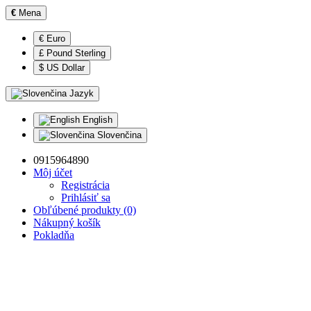
€
Mena
€ Euro
£ Pound Sterling
$ US Dollar
Jazyk
English
Slovenčina
0915964890
Môj účet
Registrácia
Prihlásiť sa
Obľúbené produkty (0)
Nákupný košík
Pokladňa