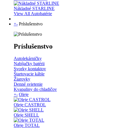
Nákladné STARLINE
View All Autobatérie
+
-
Príslušenstvo
Príslušenstvo
Autolekárničky
Nabíjačky batérii
Svorky kontaktov
Štartovacie káble
Žiarovky
Denné svietenie
Kvapaliny do chladičov
+
-
Oleje
Oleje CASTROL
Oleje SHELL
Oleje TOTAL