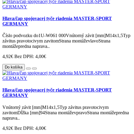
Hlava/čap spojovacej tyče riadenia MASTER-SPORT
GERMANY
Číslo podvozku do1U-W061 000Vnútorný závit [mm]M14x1,5Typ
závitus pravotocivym zavitomStrana montáževlavoStrana
montážepredna naprava..
4,92€
Bez DPH: 4,00€
Do košíka
Hlava/čap spojovacej tyče riadenia MASTER-SPORT
GERMANY
Vnútorný závit [mm]M14x1,5Typ závitus pravotocivym
zavitomDĺžka [mm]94Strana montáževpravoStrana montážepredna
naprava..
4,92€
Bez DPH: 4,00€