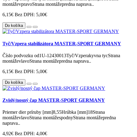
montáževpravoStrana montážepredna naprava..
6,15€
Bez DPH: 5,00€
Do košíka
Tyč/Vzpera stabilizátora MASTER-SPORT GERMANY
Číslo podvozku od1U-12430013Tyč/Vzperakyvna tycStrana
montáževlavoStrana montážepredna naprava..
6,15€
Bez DPH: 5,00€
Do košíka
Zvislý/nosný čap MASTER-SPORT GERMANY
Priemer dier príruby [mm]8,55Hrúbka [mm]18Strana
montáževlavoStrana montážespodnyStrana montážepredna
naprava..
4,92€
Bez DPH: 4,00€