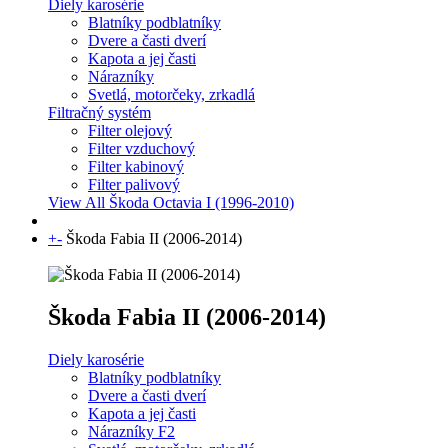
Diely karosérie
Blatníky podblatníky
Dvere a časti dverí
Kapota a jej časti
Nárazníky
Svetlá, motorčeky, zrkadlá
Filtračný systém
Filter olejový
Filter vzduchový
Filter kabinový
Filter palivový
View All Škoda Octavia I (1996-2010)
+
-
Škoda Fabia II (2006-2014)
Škoda Fabia II (2006-2014)
Diely karosérie
Blatníky podblatníky
Dvere a časti dverí
Kapota a jej časti
Nárazníky F2