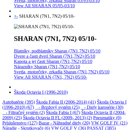
Svetlá, motorčeky, zrkadlá Sharan 05/95-03/10
View All SHARAN 05/95-03/10
+
-
SHARAN (7N1, 7N2) 05/10-
SHARAN (7N1, 7N2) 05/10-
Blatníky, podblatníky Sharan (7N1,7N2) 05/10
Dvere a časti dverí Sharan (7N1,7N2) 05/10
Kapota a jej časti Sharan (7N1,7N2) 05/10
Nárazníky Sharan (7N1,7N2) 05/10
Svetla, motorčeky, zrkadla Sharan (7N1,7N2) 05/10
View All SHARAN (7N1, 7N2) 05/10-
Škoda Octavia I (1996-2010)
Autobatérie (395)
Škoda Fabia II (2006-2014) (41)
Škoda Octavia I
(1996-2010) (67)
- Brzdový systém (25)
- Diely karosérie (30)
- Filtračný systém (2)
Škoda Fabia I (67)
Škoda Octavia II (2004-
2009) (25)
Škoda Octavia II FL (2009- 2013) (2)
Pneumatiky (0)
Príslušenstvo (127)
Bazar - Náhradné diely (20)
VW GOLF IV (21)
Náradie - Skrutkovače (6)
VW GOLF V (36)
PASSAT (3B5)