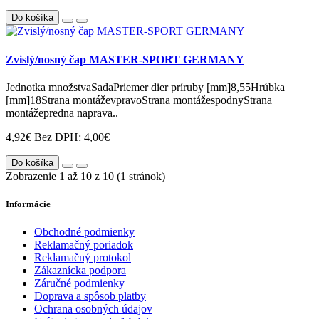
Do košíka
Zvislý/nosný čap MASTER-SPORT GERMANY
Jednotka množstvaSadaPriemer dier príruby [mm]8,55Hrúbka
[mm]18Strana montáževpravoStrana montážespodnyStrana
montážepredna naprava..
4,92€
Bez DPH: 4,00€
Do košíka
Zobrazenie 1 až 10 z 10 (1 stránok)
Informácie
Obchodné podmienky
Reklamačný poriadok
Reklamačný protokol
Zákaznícka podpora
Záručné podmienky
Doprava a spôsob platby
Ochrana osobných údajov