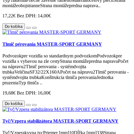
Typ riadeniaPriečne závesné ramenoMateriálocelovy plechStrana
montážeobojstranneStrana montážepredna naprava..
17,22€
Bez DPH: 14,00€
Do košíka
Tlmič pérovania MASTER-SPORT GERMANY
Podvozokpre vozidla so standardnym podvozkomPodvozokpre
vozidla s vybavou na zle cestyStrana montážepredna napravaPočet
na nápravu2Tlmič perovania - systémdvojita
trubkaVeličinaSF32/22X160APočet na nápravu2Tlmič perovania -
systémdvojita trubkaKonštrukcia tlmiča perovaniaJednotka
pruzeniaTyp tlmiča ..
19,68€
Bez DPH: 16,00€
Do košíka
Tyč/Vzpera stabilizátora MASTER-SPORT GERMANY
Tyč/Vzperakyvna tycPriemer [mm]10Dĺžka [mm]338Strana