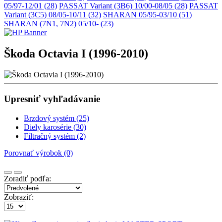
05/97-12/01 (28)
PASSAT Variant (3B6) 10/00-08/05 (28)
PASSAT
Variant (3C5) 08/05-10/11 (32)
SHARAN 05/95-03/10 (51)
SHARAN (7N1, 7N2) 05/10- (23)
Škoda Octavia I (1996-2010)
Upresniť vyhľadávanie
Brzdový systém (25)
Diely karosérie (30)
Filtračný systém (2)
Porovnať výrobok (0)
Zoradiť podľa:
Zobraziť: