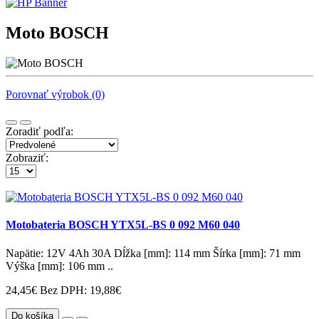
Moto BOSCH
Porovnať výrobok (0)
Zoradiť podľa:
Zobraziť:
Motobateria BOSCH YTX5L-BS 0 092 M60 040
Napätie: 12V 4Ah 30A Dĺžka [mm]: 114 mm Šírka [mm]: 71 mm
Výška [mm]: 106 mm ..
24,45€
Bez DPH: 19,88€
Do košíka