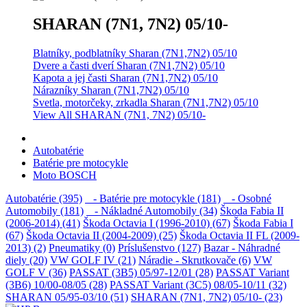
SHARAN (7N1, 7N2) 05/10-
Blatníky, podblatníky Sharan (7N1,7N2) 05/10
Dvere a časti dverí Sharan (7N1,7N2) 05/10
Kapota a jej časti Sharan (7N1,7N2) 05/10
Nárazníky Sharan (7N1,7N2) 05/10
Svetla, motorčeky, zrkadla Sharan (7N1,7N2) 05/10
View All SHARAN (7N1, 7N2) 05/10-
Autobatérie
Batérie pre motocykle
Moto BOSCH
Autobatérie (395)
- Batérie pre motocykle (181)
- Osobné
Automobily (181)
- Nákladné Automobily (34)
Škoda Fabia II
(2006-2014) (41)
Škoda Octavia I (1996-2010) (67)
Škoda Fabia I
(67)
Škoda Octavia II (2004-2009) (25)
Škoda Octavia II FL (2009-
2013) (2)
Pneumatiky (0)
Príslušenstvo (127)
Bazar - Náhradné
diely (20)
VW GOLF IV (21)
Náradie - Skrutkovače (6)
VW
GOLF V (36)
PASSAT (3B5) 05/97-12/01 (28)
PASSAT Variant
(3B6) 10/00-08/05 (28)
PASSAT Variant (3C5) 08/05-10/11 (32)
SHARAN 05/95-03/10 (51)
SHARAN (7N1, 7N2) 05/10- (23)