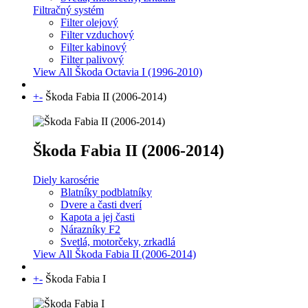
Filtračný systém
Filter olejový
Filter vzduchový
Filter kabinový
Filter palivový
View All Škoda Octavia I (1996-2010)
+
-
Škoda Fabia II (2006-2014)
Škoda Fabia II (2006-2014)
Diely karosérie
Blatníky podblatníky
Dvere a časti dverí
Kapota a jej časti
Nárazníky F2
Svetlá, motorčeky, zrkadlá
View All Škoda Fabia II (2006-2014)
+
-
Škoda Fabia I