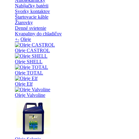
Autolekárničky
Nabíjačky batérii
Svorky kontaktov
Štartovacie káble
Žiarovky
Denné svietenie
Kvapaliny do chladičov
+
-
Oleje
Oleje CASTROL
Oleje SHELL
Oleje TOTAL
Oleje Elf
Oleje Valvoline