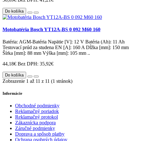
Do košíka
Motobatéria Bosch YT12A-BS 0 092 M60 160
Batéria: AGM-Batéria Napätie [V]: 12 V Batéria (Ah): 11 Ah
Testovací prúd za studena EN [A]: 160 A Dĺžka [mm]: 150 mm
Šírka [mm]: 88 mm Výška [mm]: 105 mm ..
44,18€
Bez DPH: 35,92€
Do košíka
Zobrazenie 1 až 11 z 11 (1 stránok)
Informácie
Obchodné podmienky
Reklamačný poriadok
Reklamačný protokol
Zákaznícka podpora
Záručné podmienky
Doprava a spôsob platby
Ochrana osobných údajov