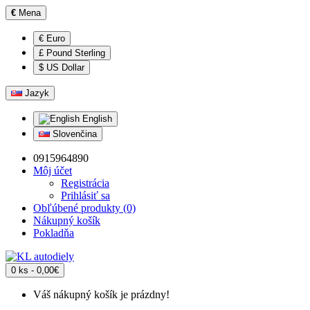
€
Mena
€ Euro
£ Pound Sterling
$ US Dollar
Jazyk
English
Slovenčina
0915964890
Môj účet
Registrácia
Prihlásiť sa
Obľúbené produkty (0)
Nákupný košík
Pokladňa
0 ks - 0,00€
Váš nákupný košík je prázdny!