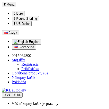
€
Mena
€ Euro
£ Pound Sterling
$ US Dollar
Jazyk
English
Slovenčina
0915964890
Môj účet
Registrácia
Prihlásiť sa
Obľúbené produkty (0)
Nákupný košík
Pokladňa
0 ks - 0,00€
Váš nákupný košík je prázdny!