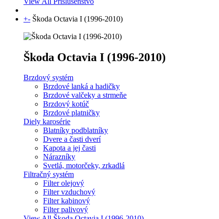
View All Príslušenstvo
+
-
Škoda Octavia I (1996-2010)
Škoda Octavia I (1996-2010)
Brzdový systém
Brzdové lanká a hadičky
Brzdové valčeky a strmeňe
Brzdový kotúč
Brzdové platničky
Diely karosérie
Blatníky podblatníky
Dvere a časti dverí
Kapota a jej časti
Nárazníky
Svetlá, motorčeky, zrkadlá
Filtračný systém
Filter olejový
Filter vzduchový
Filter kabinový
Filter palivový
View All Škoda Octavia I (1996-2010)