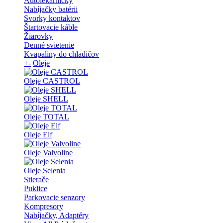
Autolekárničky
Nabíjačky batérii
Svorky kontaktov
Štartovacie káble
Žiarovky
Denné svietenie
Kvapaliny do chladičov
+
-
Oleje
Oleje CASTROL
Oleje SHELL
Oleje TOTAL
Oleje Elf
Oleje Valvoline
Oleje Selenia
Stierače
Puklice
Parkovacie senzory
Kompresory
Nabíjačky, Adaptéry