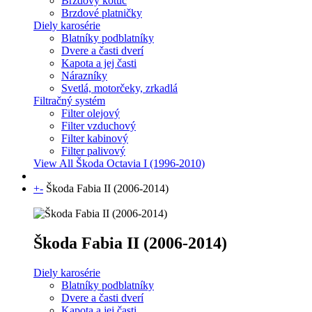
Brzdový kotúč
Brzdové platničky
Diely karosérie
Blatníky podblatníky
Dvere a časti dverí
Kapota a jej časti
Nárazníky
Svetlá, motorčeky, zrkadlá
Filtračný systém
Filter olejový
Filter vzduchový
Filter kabinový
Filter palivový
View All Škoda Octavia I (1996-2010)
+
-
Škoda Fabia II (2006-2014)
Škoda Fabia II (2006-2014)
Diely karosérie
Blatníky podblatníky
Dvere a časti dverí
Kapota a jej časti