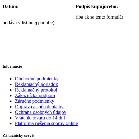
Dátum:
Podpis kupujúceho:
(iba ak sa tento formulár
podáva v listinnej podobe)
Informácie
Obchodné podmienky
Reklamačný poriadok
Reklamačný protokol
Zákaznícka podpora
Záručné podmienky
Doprava a spôsob platby
Ochrana osobných údajov
Vrátenie tovaru do 14 dni
Platforma riešenia sporov online
Zákaznícky servis