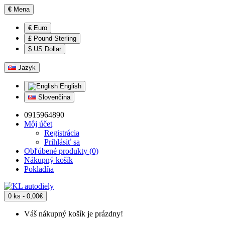
€
Mena
€ Euro
£ Pound Sterling
$ US Dollar
Jazyk
English
Slovenčina
0915964890
Môj účet
Registrácia
Prihlásiť sa
Obľúbené produkty (0)
Nákupný košík
Pokladňa
0 ks - 0,00€
Váš nákupný košík je prázdny!