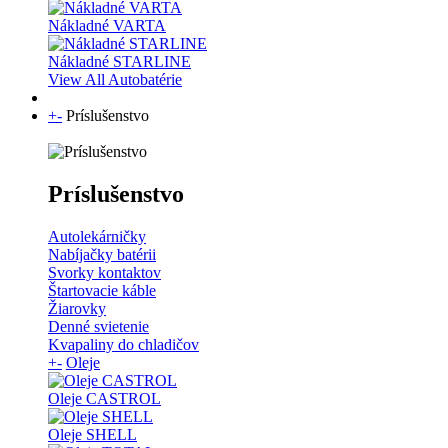
Nákladné VARTA
Nákladné STARLINE
View All Autobatérie
+
-
Príslušenstvo
Príslušenstvo
Autolekárničky
Nabíjačky batérii
Svorky kontaktov
Štartovacie káble
Žiarovky
Denné svietenie
Kvapaliny do chladičov
+
-
Oleje
Oleje CASTROL
Oleje SHELL