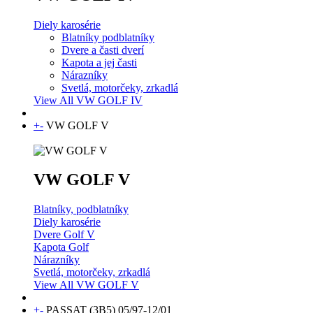
Diely karosérie
Blatníky podblatníky
Dvere a časti dverí
Kapota a jej časti
Nárazníky
Svetlá, motorčeky, zrkadlá
View All VW GOLF IV
+
-
VW GOLF V
VW GOLF V
Blatníky, podblatníky
Diely karosérie
Dvere Golf V
Kapota Golf
Nárazníky
Svetlá, motorčeky, zrkadlá
View All VW GOLF V
+
-
PASSAT (3B5) 05/97-12/01