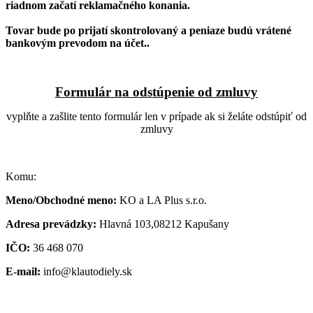
riadnom začatí reklamačného konania.
Tovar bude po prijatí skontrolovaný a peniaze budú vrátené
bankovým prevodom na účet..
Formulár na odstúpenie od zmluvy
vyplňte a zašlite tento formulár len v prípade ak si želáte odstúpiť od
zmluvy
Komu:
Meno/Obchodné meno:
KO a LA Plus s.r.o.
Adresa prevádzky:
Hlavná 103,08212 Kapušany
IČO:
36 468 070
E-mail:
info@klautodiely.sk