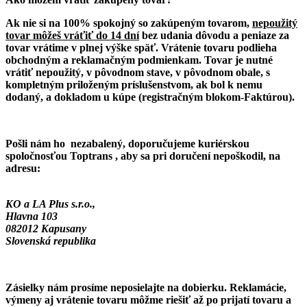
Ak nie si na 100% spokojný so zakúpeným tovarom,
nepoužitý
tovar môžeš vráťiť do 14 dní
bez udania dôvodu a peniaze za
tovar vrátime v plnej výške späť. Vrátenie tovaru podlieha
obchodným a reklamačným podmienkam. Tovar je nutné
vrátiť nepoužitý, v pôvodnom stave, v pôvodnom obale, s
kompletným priloženým príslušenstvom, ak bol k nemu
dodaný, a dokladom u kúpe (registračným blokom-Faktúrou).
Pošli nám ho nezabalený, doporučujeme kuriérskou
spoločnosťou Toptrans , aby sa pri doručení nepoškodil, na
adresu:
KO a LA Plus s.r.o.,
Hlavna 103
082012 Kapusany
Slovenská republika
Zásielky nám prosíme neposielajte na dobierku. Reklamácie,
výmeny aj vrátenie tovaru môžme riešiť až po prijatí tovaru a