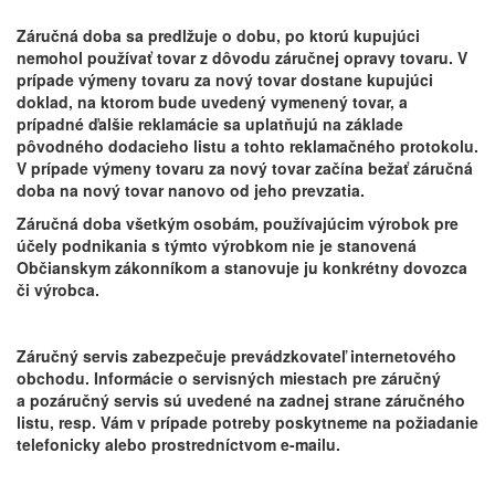
Záručná doba sa predlžuje o dobu, po ktorú kupujúci
nemohol používať tovar z dôvodu záručnej opravy tovaru. V
prípade výmeny tovaru za nový tovar dostane kupujúci
doklad, na ktorom bude uvedený vymenený tovar, a
prípadné ďalšie reklamácie sa uplatňujú na základe
pôvodného dodacieho listu a tohto reklamačného protokolu.
V prípade výmeny tovaru za nový tovar začína bežať záručná
doba na nový tovar nanovo od jeho prevzatia.
Záručná doba všetkým osobám, používajúcim výrobok pre
účely podnikania s týmto výrobkom nie je stanovená
Občianskym zákonníkom a stanovuje ju konkrétny dovozca
či výrobca.
Záručný servis zabezpečuje prevádzkovateľ internetového
obchodu. Informácie o servisných miestach pre záručný
a pozáručný servis sú uvedené na zadnej strane záručného
listu, resp. Vám v prípade potreby poskytneme na požiadanie
telefonicky alebo prostredníctvom e-mailu.